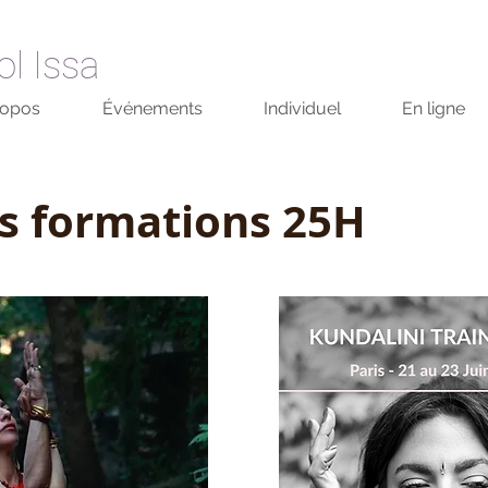
ol Issa
ropos
Événements
Individuel
En ligne
s formations 25H