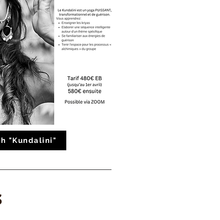
5h "Kundalini"
s