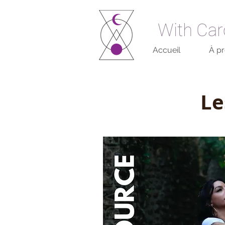
With Car
Accueil
À p
Le