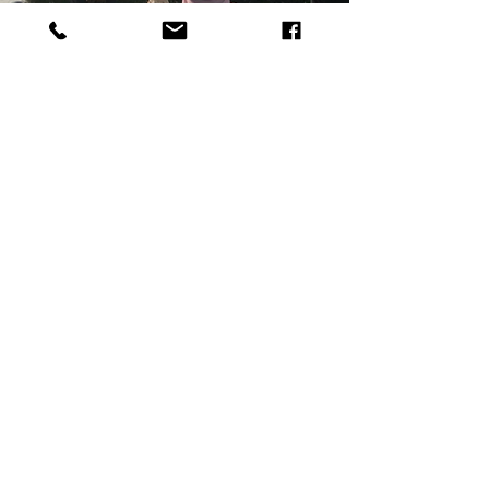
transformation et la guérison qui ont
commencé lors de cette retraite sont toujours
présentes et je les ressens et les chéris. Je me
sens toujours avec toi. Namaste de tout mon
coeur chère Carol; à la prochaine retraite à Goa
!
Elena, 2022