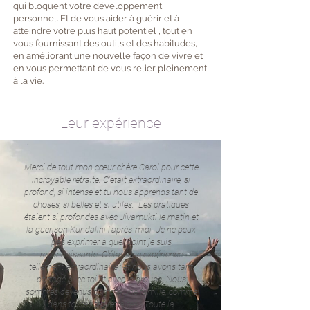
qui bloquent votre développement
personnel. Et de vous aider à guérir et à
atteindre votre plus haut potentiel , tout en
vous fournissant des outils et des habitudes,
en améliorant une nouvelle façon de vivre et
en vous permettant de vous relier pleinement
à la vie.
Leur expérience
Merci de tout mon cœur chère Carol pour cette
incroyable retraite. C'était extraordinaire, si
profond, si intense et tu nous apprends tant de
choses, si belles et si utiles. Les pratiques
étaient si profondes avec Jivamukti le matin et
la guérison Kundalini l'après-midi. Je ne peux
pas exprimer à quel point je suis
reconnaissante. C'était une expérience
tellement extraordinaire ; et nous avons tant
partagé avec toi et avec le groupe. Nous
sommes devenus comme une famille, comme
dans toutes tes retraites ! Toute la