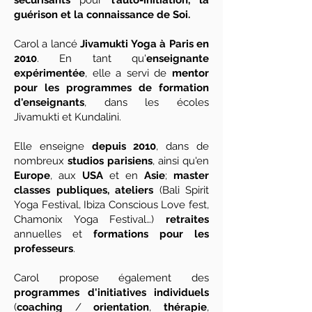
sécurisants
pour
l’auto-initiation, la
guérison et la connaissance de Soi.
Carol a lancé
Jivamukti Yoga à Paris en
2010
. En tant qu'
enseignante
expérimentée
, elle a servi de
mentor
pour les programmes de formation
d'enseignants
, dans les écoles
Jivamukti et Kundalini.
Elle enseigne
depuis 2010
, dans de
nombreux
studios parisiens
, ainsi qu'en
Europe
, aux
USA
et en
Asie
;
master
classes publiques, ateliers
(Bali Spirit
Yoga Festival, Ibiza Conscious Love fest,
Chamonix Yoga Festival…)
retraites
annuelles et
formations pour les
professeurs
.
Carol propose également des
programmes d'initiatives individuels
(
coaching
/
orientation
,
thérapie
,