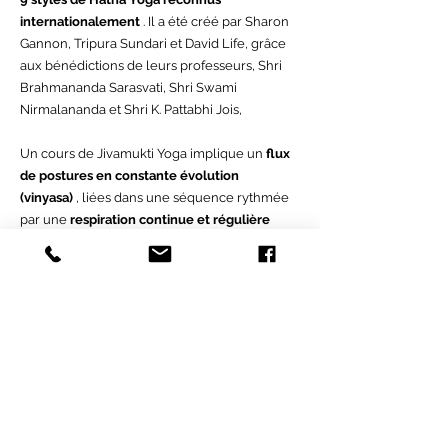
internationalement
. Il a été créé par Sharon
Gannon, Tripura Sundari et David Life, grâce
aux bénédictions de leurs professeurs, Shri
Brahmananda Sarasvati, Shri Swami
Nirmalananda et Shri K. Pattabhi Jois,
Un cours de Jivamukti Yoga implique un
flux
de postures en constante évolution
(vinyasa)
, liées dans une séquence rythmée
par une
respiration continue et régulière
(Ujjayi)
, ainsi que la
voie de la musique
sacrée
(Nada),
la philosophie des écritures
yogiques (shastra), la méditation ou le
témoignage (dhyanam)
, la voie de la
compassion (Ahimsa), l'esprit de dévotion
(Bhakti).
Chaque mois, nous apprenons un thème
particulier, basé sur la sagesse yogique
ancienne. Le THÈME DU MOIS est une