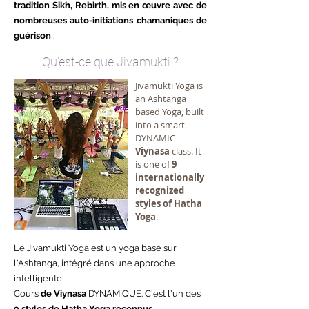
tradition Sikh, Rebirth, mis en œuvre avec de
nombreuses auto-initiations chamaniques de
guérison
.
Qu'est-ce que Jivamukti ?
Jivamukti Yoga is
an Ashtanga
based Yoga, built
into a smart
DYNAMIC
Viynasa
class. It
is one of
9
internationally
recognized
styles of Hatha
Yoga
.
Le Jivamukti Yoga est un yoga basé sur
l'Ashtanga, intégré dans une approche
intelligente
Cours
de Viynasa
DYNAMIQUE. C'est l'un des
9 styles de Hatha Yoga reconnus